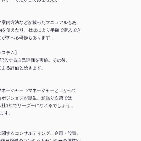
や案内方法などが載ったマニュアルもあ
物を使えたり、社販により半額で購入でき
どが学べる研修もあります。
システム】
に記入する自己評価を実施。その後、
による評価と続きます。
マネージャー⇒マネージャーと上がって
要ポジションが誕生。頑張り次第では
入社1年でリーダーになれるでしょう。
ます。
に関するコンサルティング、企画・設置、
365日稼働のコンタクトセンターの運営や、