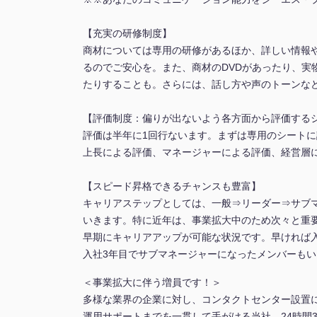
【充実の研修制度】
商材については専用の研修があるほか、詳しい情報
るのでご安心を。また、商材のDVDがあったり、実
たりすることも。さらには、話し方や声のトーンな
【評価制度：偏りが出ないよう各方面から評価する
評価は半年に1回行ないます。まずは専用のシート
上長による評価、マネージャーによる評価、経営層
【スピード昇格できるチャンスも豊富】
キャリアステップとしては、一般⇒リーダー⇒サブ
いきます。特に近年は、事業拡大中のため次々と重
早期にキャリアアップが可能な状況です。早ければ
入社3年目でサブマネージャーになったメンバーもい
＜事業拡大に伴う増員です！＞
多様な業界の企業に対し、コンタクトセンター設置
運用サポートまでを一貫して手がける当社。24時間