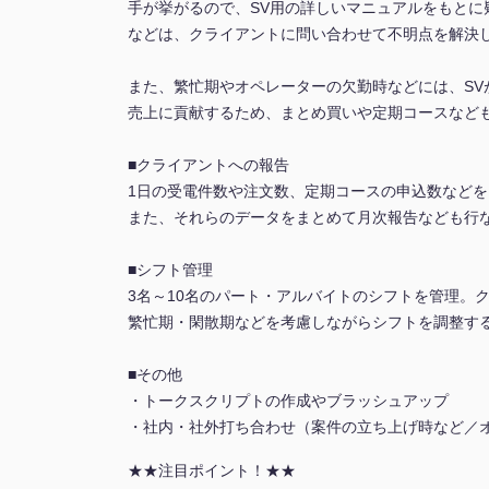
手が挙がるので、SV用の詳しいマニュアルをもとに
などは、クライアントに問い合わせて不明点を解決
また、繁忙期やオペレーターの欠勤時などには、SV
売上に貢献するため、まとめ買いや定期コースなど
■クライアントへの報告
1日の受電件数や注文数、定期コースの申込数など
また、それらのデータをまとめて月次報告なども行
■シフト管理
3名～10名のパート・アルバイトのシフトを管理。
繁忙期・閑散期などを考慮しながらシフトを調整す
■その他
・トークスクリプトの作成やブラッシュアップ
・社内・社外打ち合わせ（案件の立ち上げ時など／
★★注目ポイント！★★