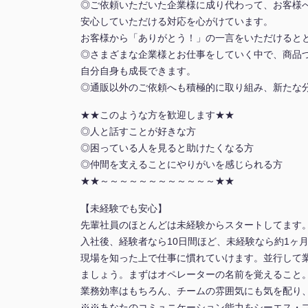
◎ご依頼いただいた企業様に成り代わって、お客様
安心していただける対応を心がけています。
お客様から「ありがとう！」の一言をいただけると
◎さまざまな企業様とお仕事をしていく中で、商品
自分自身も成長できます。
◎通販以外のご依頼へも積極的に取り組み、新たな
★★このような方を歓迎します★★
◎人と話すことが好きな方
◎困っている人を見ると助けたくなる方
◎仲間を支えることにやりがいを感じられる方
★★～～～～～～～～～～～～★★
【未経験でも安心】
先輩社員のほとんどは未経験からスタートしてます
入社後、経験者なら10日間ほど、未経験なら約1ヶ
現場を知った上で仕事に慣れていけます。並行して
ましょう。まずはオペレーターの名前を覚えること
業務効率はもちろん、チームの雰囲気にも気を配り
※※あなたのコミュニケーション能力をシーエス・