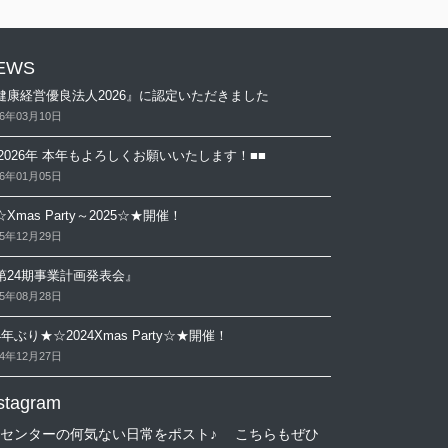
EWS
健康経営優良法⼈2026』に認定いただきました
26年03月10日
■2026年 本年もよろしくお願いいたします！■■
26年01月05日
Xmas Party～2025☆★開催！
25年12月29日
第24期事業計画発表会』
25年08月28日
年ぶり★☆2024Xmas Party☆★開催！
24年12月27日
stagram
//↓センターの何気ない日常をポスト♪ こちらもぜひ