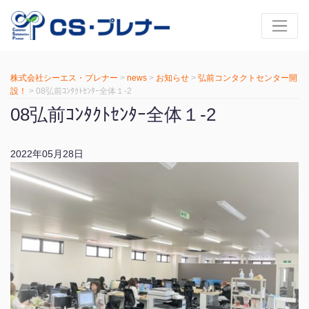
株式会社シーエス・プレナー
>
news
>
お知らせ
>
弘前コンタクトセンター開
設！
>
08弘前ｺﾝﾀｸﾄｾﾝﾀｰ全体１-2
08弘前ｺﾝﾀｸﾄｾﾝﾀｰ全体１-2
2022年05月28日